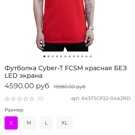
Футболка Cyber-T FCSM красная БЕЗ
LED экрана
4590.00 руб
15980.00 руб
арт.
643TSCP22-0442RD
(0)
Размер
S
M
L
XL