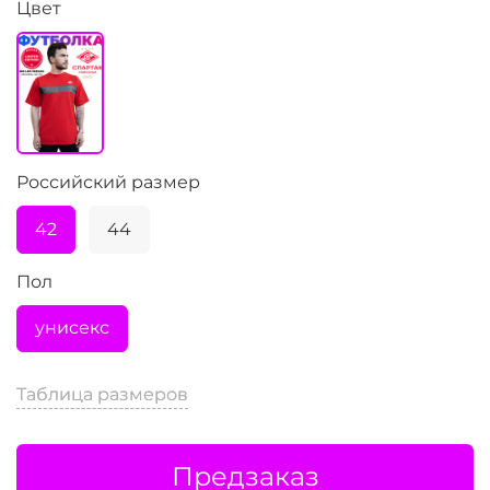
Цвет
Российский размер
42
44
Пол
унисекс
Таблица размеров
Таблица размеров
Предзаказ